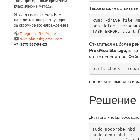
так и проверенные временем
классические методы.
Также машина отказыветс
Я всегда готов помочь Вам
наладить IT-инфраструктуру
kvm: -drive file=/m
за скромное вознаграждение!!
ads,detect-zeroes=o
TASK ERROR: start f
Telegram - RedMikee
mike.obninsk@gmail.com
Откатиться на более ран
+7 (977) 887-96-23
ProxMox Storage
, на к
что-то непонятное. Файл
btrfs check --repai
проблем не выявила и р
Решение
Для того, чтобы восстано
sudo modprobe nbd

sudo qemu-nbd -r --