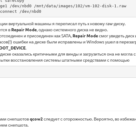
l safecopy

ge1 /dev/nbd0 /mnt/data/images/102/vm-102-disk-1.raw

connect /dev/nbd0
ации виртуальной машины я переписал путь к новому raw-диску.
ется в
Repair Mode
, однако системного диска не видно.
л отсоединен и присоединен как SATA,
Repair Mode
смог увидеть диск
сов(!) ошибки на диске были исправлены и Windows ушел в перезагруз
BOOT_DEVICE
.
 диске оказались критичными для винды и загрузиться она не могла 
пытки восстановления системы штатными средствами с помощью
ами снепшотов
qcow2
следует с оторожностью. Вероятно, во избеж
ием снепшота.