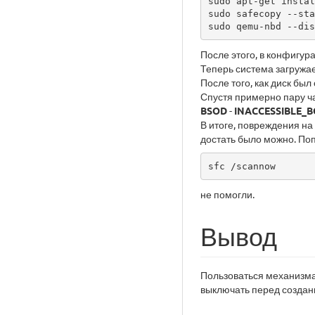
sudo apt-get instal
sudo safecopy --sta
sudo qemu-nbd --dis
После этого, в конфигур
Теперь система загружа
После того, как диск бы
Спустя примерно пару ча
BSOD
-
INACCESSIBLE_
В итоге, повреждения на
достать было можно. По
sfc /scannow
не помогли.
Вывод
Пользоваться механизм
выключать перед создан