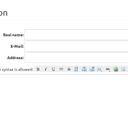
on
Real name:
E-Mail:
Address:
 syntax is allowed: