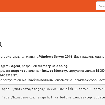
а
сть виртуальная машина
Windows Server 2016
. Диск машины единс
н
Qemu Agent
, разрешен
Memory Balooning
.
 сделан
snapshot
с галочкой
Include Memory
, виртуалка ушла в
BSOD
NAGEMENT
.
о загрузиться.
Rollback
выполнить невозможно -
proxmox
сообщает
 open '/mnt/data/images/102/vm-102-disk-1.qcow2': qcow2:
 '/usr/bin/qemu-img snapshot -a before_xendesktop_update