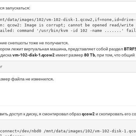
я запускаться:
nt/data/images/102/vm-102-disk-1.qcow2,if=none,id=drive-
n: qcow2: Image is corrupt; cannot be opened read/write

ailed: command '/usr/bin/kvm -id 102 -name .......' fail
ние снепшоты тоже не получается.
отором лежит виртуальная машина, представляет собой раздел
BTRF
 диска
vm-102-disk-1.qcow2
имеет размер
80 Tb
, при том, что общ
r
азмер файла не изменился.
вить доступ к диску, я смонтировал образ
qcow2
и скопировать его 
connect=/dev/nbd0 /mnt/data/images/102/vm-102-disk-1.qcow