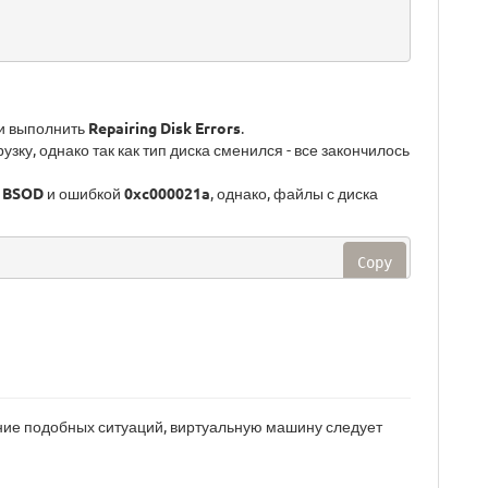
 и выполнить
Repairing Disk Errors
.
ку, однако так как тип диска сменился - все закончилось
с
BSOD
и ошибкой
0xc000021a
, однако, файлы с диска
Copy
ание подобных ситуаций, виртуальную машину следует