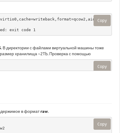
virtio0,cache=writeback,format=qcow2,aio=thre
Copy
ed: exit code 1
S
. В директории с файлами виртуальной машины тоже
ий размер хранилища ~2Tb. Проверка с помощью
Copy
содержимое в формат
raw
.
Copy
2
