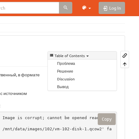
Log In
Table of Contents
Проблема
Решение
твенный, в формате
Discussion
Вывод
с источником
:
 Image is corrupt; cannot be opened read/writ
Copy
 /mnt/data/images/102/vm-102-disk-1.qcow2' fa