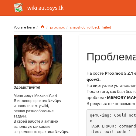
wiki.autosys.tk
Home
You are here
proxmox
snapshot_rollback_failed
Проблем
На хосте
Proxmox 5.2.1
е
qcow2
.
На виртуалке установле
Здравствуйте!
После того, как был был
Меня зовут Михаил Усик!
проблем -
MEMORY MA
Я инженер практик DevOps
В результате - невозможн
и наполняю эту wiki,
решая разнообразные
qemu-img: Could not
задачи.
e

В своей работе я активно
TASK ERROR: command
использую как самые
современные практики DevOps,
iled: exit code 1